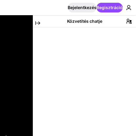
Bejelentkezés
Regisztráció
Közvetítés chatje