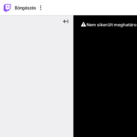
⌥
P
Böngészés
Nem sikerült meghatáro