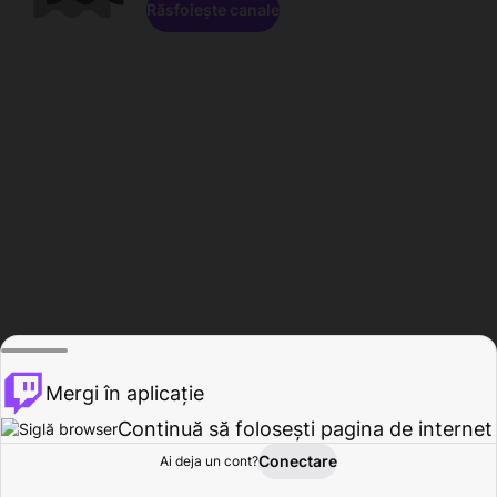
Răsfoiește canale
Mergi în aplicație
Continuă să folosești pagina de internet
Conectare
Ai deja un cont?
Acasă
Răsfoire
Activitate
Profil