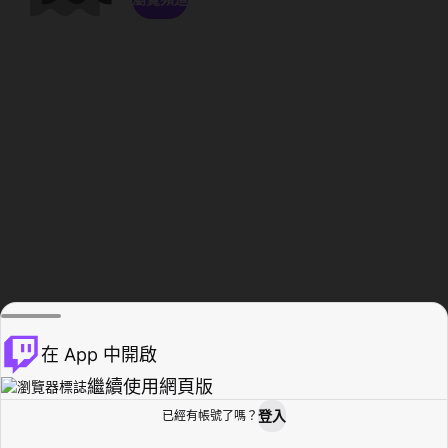
在 App 中開啟
繼續使用網頁版
登入
已經有帳號了嗎？
創作者基地
瀏覽
活動紀錄
個人檔案