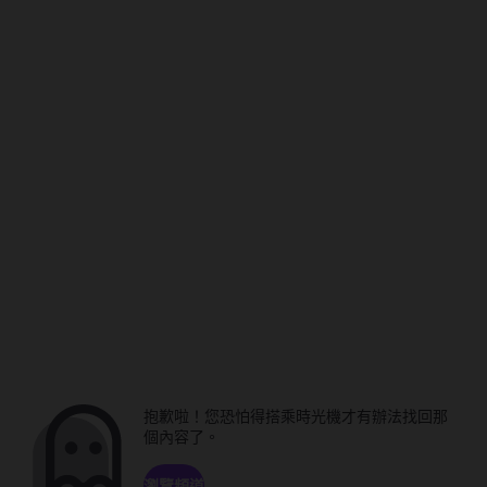
抱歉啦！您恐怕得搭乘時光機才有辦法找回那
個內容了。
瀏覽頻道