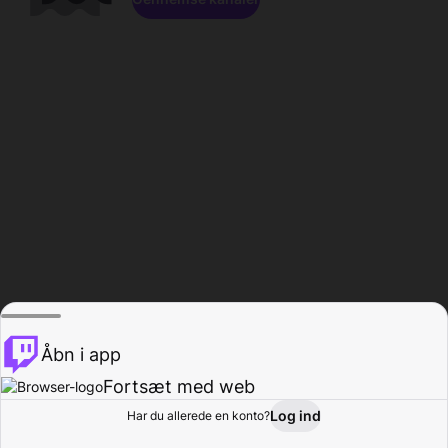
Åbn i app
Fortsæt med web
Log ind
Har du allerede en konto?
Hjem
Gennemse
Aktivitet
Profil