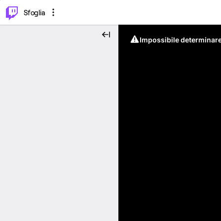
⌥
P
Sfoglia
Impossibile determinare