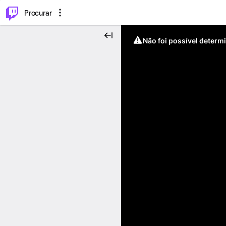
.
⌥
P
Procurar
Não foi possível determ