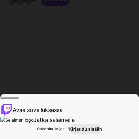
Avaa sovelluksessa
Jatka selaimella
Kirjaudu sisään
Onko sinulla jo tili?
Koti
Selaa
Toiminta
Profiili