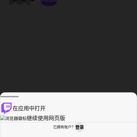
在应用中打开
继续使用网页版
登录
已拥有账户？
主页
浏览
活动纪录
个人资料