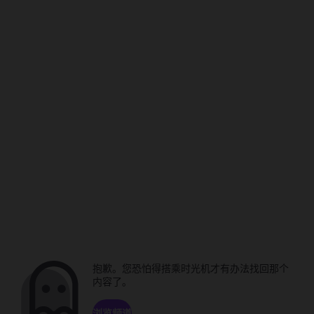
抱歉。您恐怕得搭乘时光机才有办法找回那个
内容了。
浏览频道