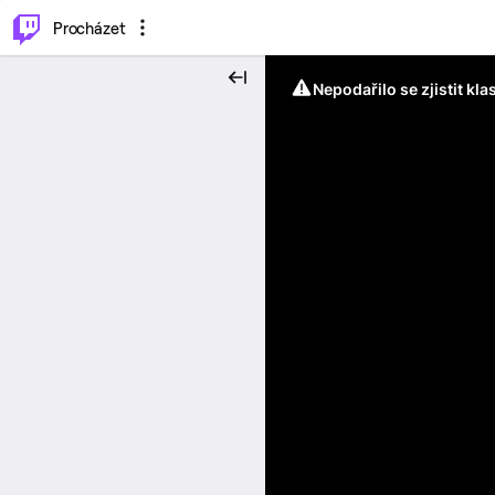
..
⌥
P
Procházet
Nepodařilo se zjistit kla