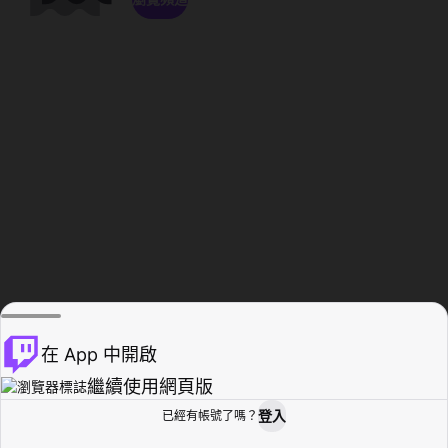
在 App 中開啟
繼續使用網頁版
登入
已經有帳號了嗎？
創作者基地
瀏覽
活動紀錄
個人檔案