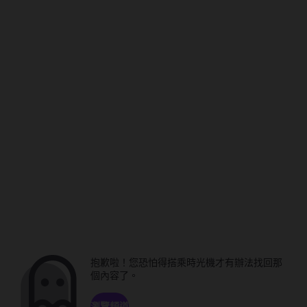
抱歉啦！您恐怕得搭乘時光機才有辦法找回那
個內容了。
瀏覽頻道