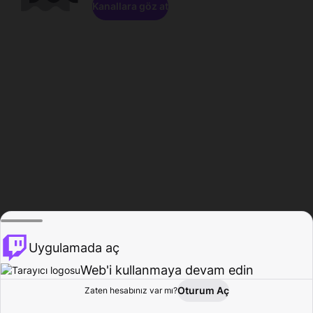
Kanallara göz at
Uygulamada aç
Web'i kullanmaya devam edin
Oturum Aç
Zaten hesabınız var mı?
Ana Sayfa
Gözat
Aktivite
Profil