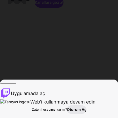
Kanallara göz at
Uygulamada aç
Web'i kullanmaya devam edin
Oturum Aç
Zaten hesabınız var mı?
Ana Sayfa
Gözat
Aktivite
Profil