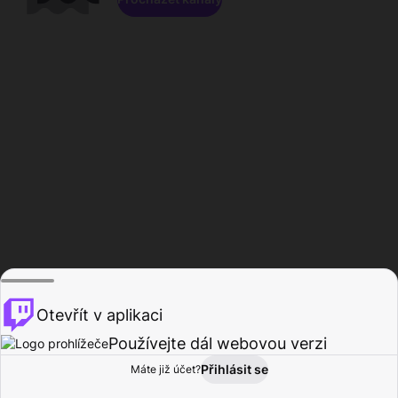
Otevřít v aplikaci
Používejte dál webovou verzi
Přihlásit se
Máte již účet?
Domů
Procházet
Aktivita
Profil