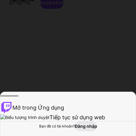
Duyệt kênh
Mở trong Ứng dụng
Tiếp tục sử dụng web
Đăng nhập
Bạn đã có tài khoản?
Trang chủ
Duyệt
Hoạt động
Hồ sơ