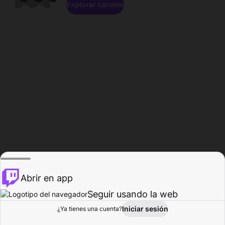
Explorar canales
Abrir en app
Seguir usando la web
Iniciar sesión
Página del
¿Ya tienes una cuenta?
Explorar
Actividad
Perfil
Creador