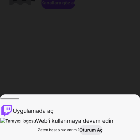
Kanallara göz at
Uygulamada aç
Web'i kullanmaya devam edin
Oturum Aç
Zaten hesabınız var mı?
Ana Sayfa
Gözat
Aktivite
Profil