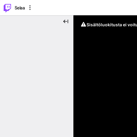
⌥
P
Selaa
Sisältöluokitusta ei voit