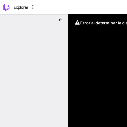
⌥
P
Explorar
Error al determinar la c