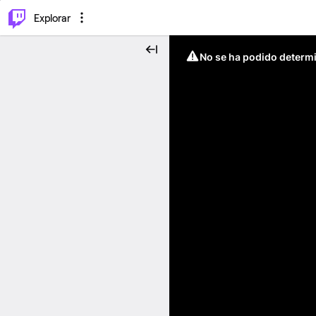
⌥
P
Explorar
No se ha podido determin