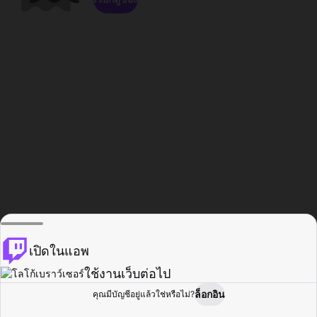
เปิดในแอพ
ใช้งานเว็บต่อไป
ล็อกอิน
คุณมีบัญชีอยู่แล้วใช่หรือไม่?
หน้าแรก
เรียกดู
กิจกรรม
โปรไฟล์