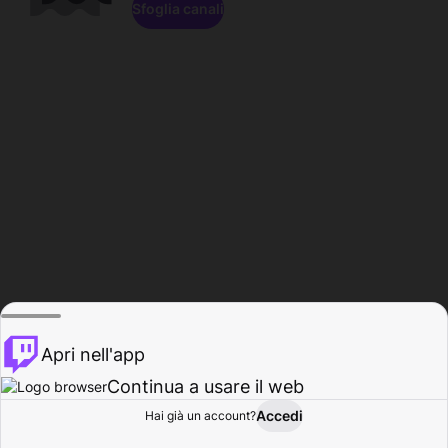
Sfoglia canali
Apri nell'app
Continua a usare il web
Accedi
Hai già un account?
Base
Sfoglia
Attività
Profilo