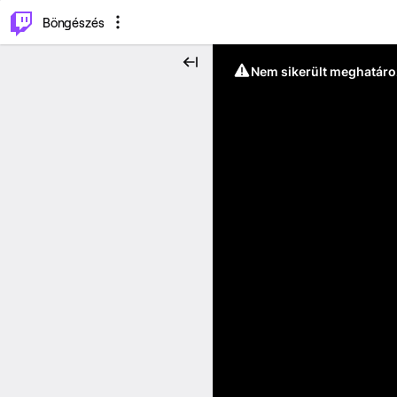
⌥
P
Böngészés
Nem sikerült meghatáro