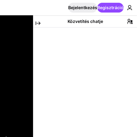
Bejelentkezés
Regisztráció
Közvetítés chatje