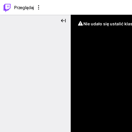
…
⌥
P
Przeglądaj
Nie udało się ustalić klas