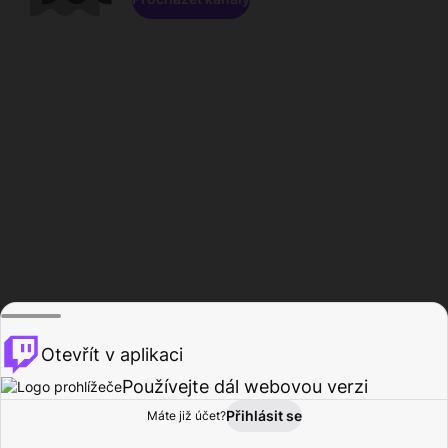
Otevřít v aplikaci
Používejte dál webovou verzi
Přihlásit se
Máte již účet?
Domů
Procházet
Aktivita
Profil