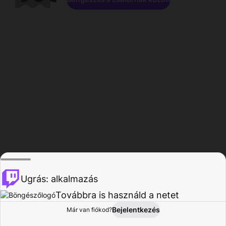
Ugrás: alkalmazás
Továbbra is használd a netet
Bejelentkezés
Már van fiókod?
Főoldal
Böngészés
Tevékenység
Profil