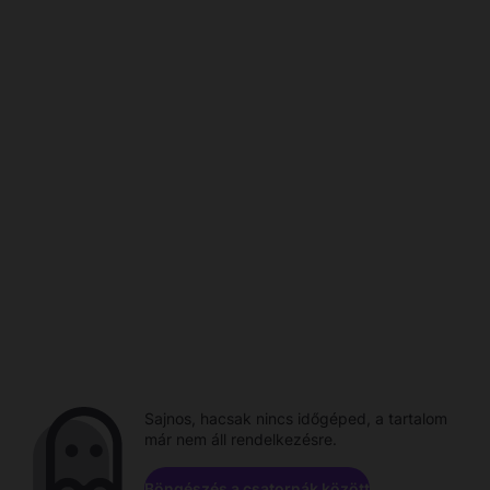
Sajnos, hacsak nincs időgéped, a tartalom
már nem áll rendelkezésre.
Böngészés a csatornák között