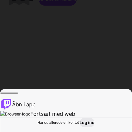
Åbn i app
Fortsæt med web
Log ind
Har du allerede en konto?
Hjem
Gennemse
Aktivitet
Profil