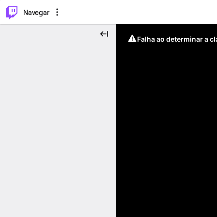
⌥
P
Navegar
Falha ao determinar a c