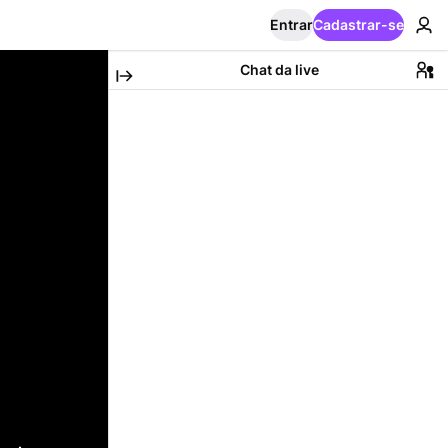
Entrar
Cadastrar-se
Chat da live