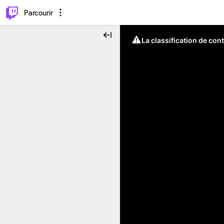
⌥
P
Parcourir
La classification de con