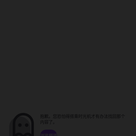
抱歉。您恐怕得搭乘时光机才有办法找回那个
内容了。
浏览频道