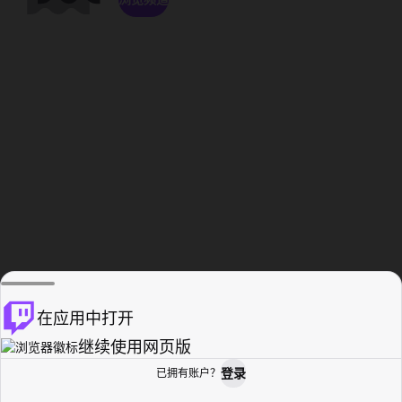
在应用中打开
继续使用网页版
登录
已拥有账户？
主页
浏览
活动纪录
个人资料