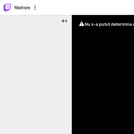
⌥
P
Răsfoire
Nu s-a putut determina c