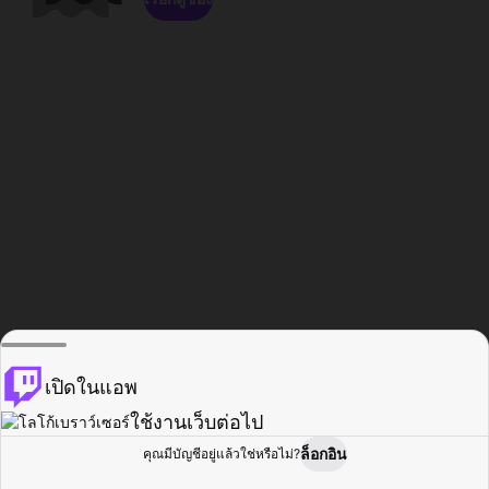
เปิดในแอพ
ใช้งานเว็บต่อไป
ล็อกอิน
คุณมีบัญชีอยู่แล้วใช่หรือไม่?
หน้าแรก
เรียกดู
กิจกรรม
โปรไฟล์