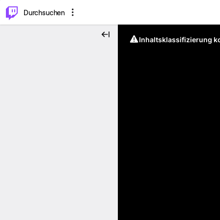
.
⌥
P
Durchsuchen
Inhaltsklassifizierung 