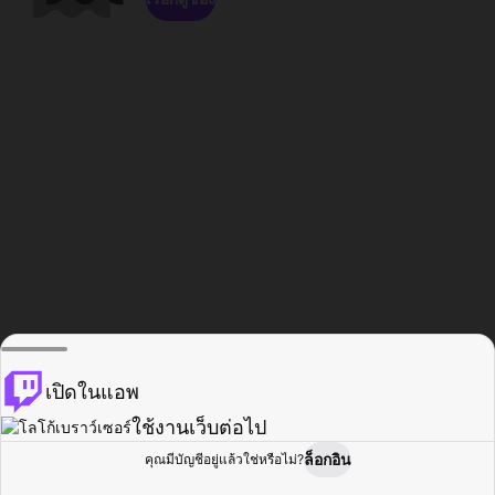
เปิดในแอพ
ใช้งานเว็บต่อไป
ล็อกอิน
คุณมีบัญชีอยู่แล้วใช่หรือไม่?
หน้าแรก
เรียกดู
กิจกรรม
โปรไฟล์