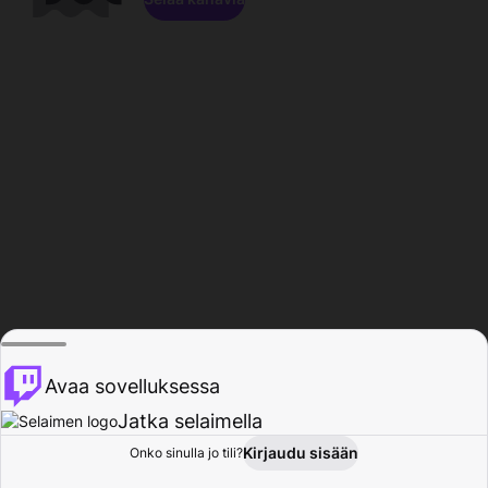
Avaa sovelluksessa
Jatka selaimella
Kirjaudu sisään
Onko sinulla jo tili?
Koti
Selaa
Toiminta
Profiili