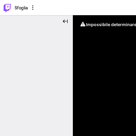
⌥
P
Sfoglia
Impossibile determinare