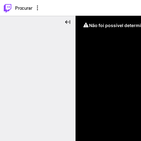
.
⌥
P
Procurar
Não foi possível determ