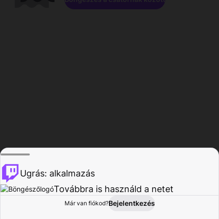
Ugrás: alkalmazás
Továbbra is használd a netet
Bejelentkezés
Már van fiókod?
Főoldal
Böngészés
Tevékenység
Profil