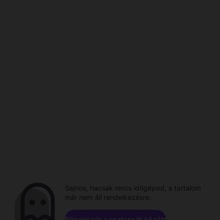
Sajnos, hacsak nincs időgéped, a tartalom
már nem áll rendelkezésre.
Böngészés a csatornák között