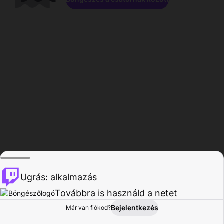
Ugrás: alkalmazás
Továbbra is használd a netet
Bejelentkezés
Már van fiókod?
Főoldal
Böngészés
Tevékenység
Profil