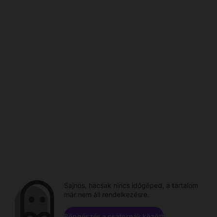
Sajnos, hacsak nincs időgéped, a tartalom
már nem áll rendelkezésre.
Böngészés a csatornák között