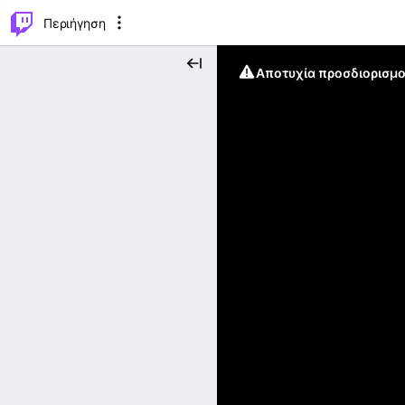
..
⌥
P
Περιήγηση
Αποτυχία προσδιορισμο