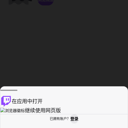
在应用中打开
继续使用网页版
登录
已拥有账户？
主页
浏览
活动纪录
个人资料