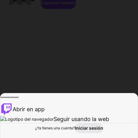
Explorar canales
Abrir en app
Seguir usando la web
Iniciar sesión
Página del
¿Ya tienes una cuenta?
Explorar
Actividad
Perfil
Creador