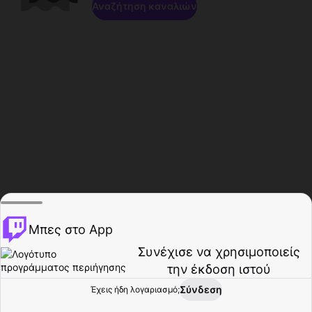
Αναζήτηση καναλιών
Μπες στο App
Συνέχισε να χρησιμοποιείς
την έκδοση ιστού
Σύνδεση
Έχεις ήδη λογαριασμό;
Αρχική σελίδα
Περιήγηση
Δραστηριότητα
Προφίλ