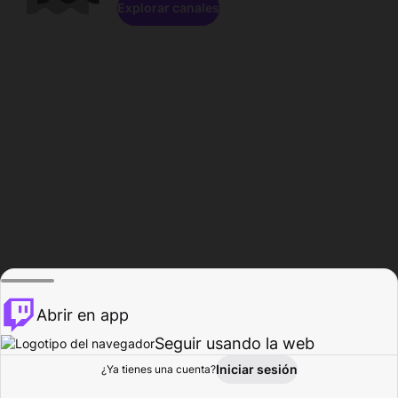
Explorar canales
Abrir en app
Seguir usando la web
Iniciar sesión
Página del
¿Ya tienes una cuenta?
Explorar
Actividad
Perfil
Creador