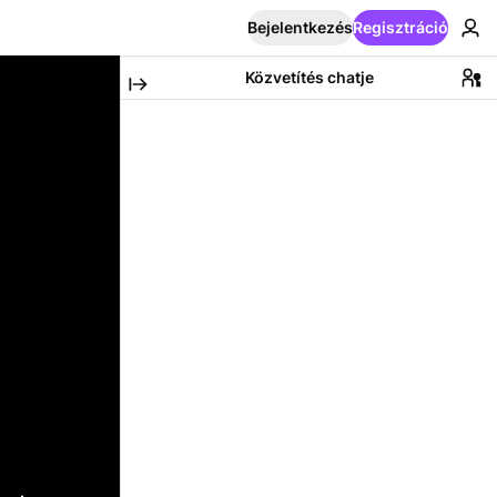
Bejelentkezés
Regisztráció
Közvetítés chatje