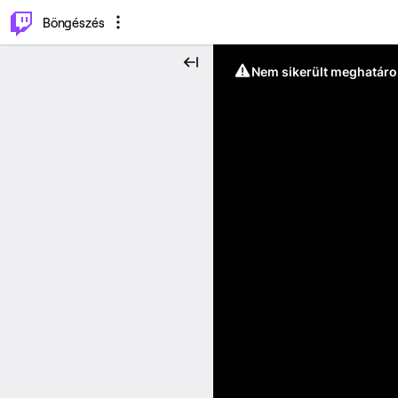
⌥
P
Böngészés
Nem sikerült meghatáro