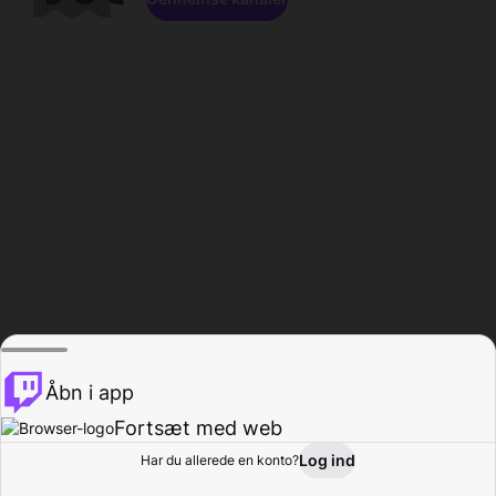
Åbn i app
Fortsæt med web
Log ind
Har du allerede en konto?
Hjem
Gennemse
Aktivitet
Profil