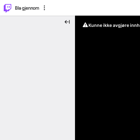
⌥
P
Bla gjennom
Kunne ikke avgjøre innh