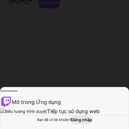
Duyệt kênh
Mở trong Ứng dụng
Tiếp tục sử dụng web
Đăng nhập
Bạn đã có tài khoản?
Trang chủ
Duyệt
Hoạt động
Hồ sơ