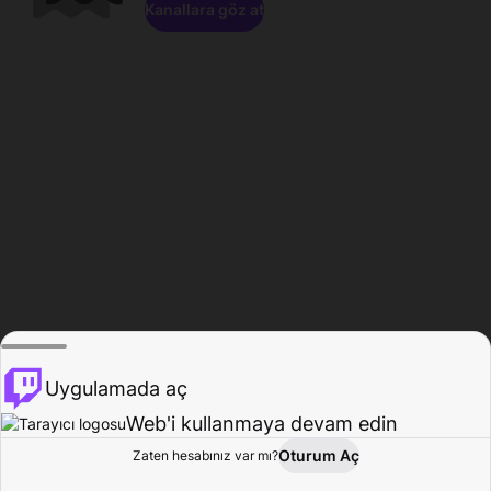
Kanallara göz at
Uygulamada aç
Web'i kullanmaya devam edin
Oturum Aç
Zaten hesabınız var mı?
Ana Sayfa
Gözat
Aktivite
Profil