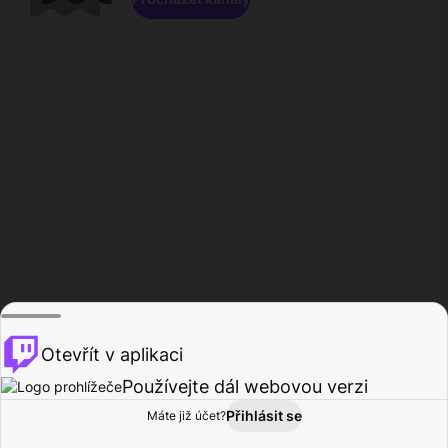
Otevřít v aplikaci
Používejte dál webovou verzi
Přihlásit se
Máte již účet?
Domů
Procházet
Aktivita
Profil