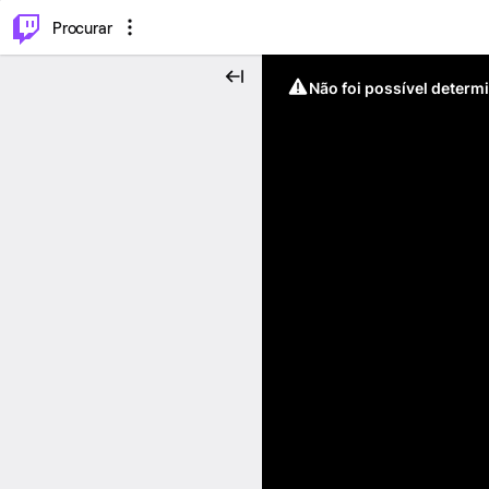
.
⌥
P
Procurar
Não foi possível determ